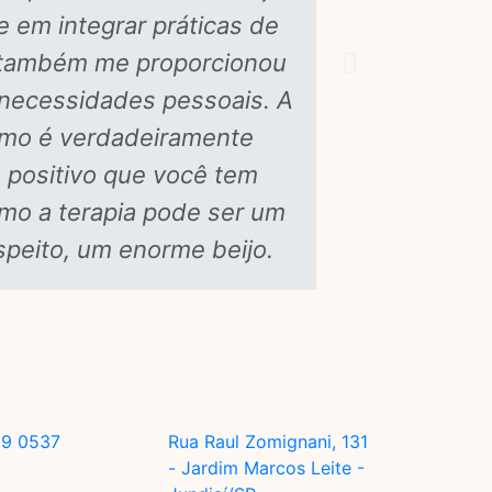
e em integrar práticas de
de psic
s também me proporcionou
gatilhos
necessidades pessoais. A
diversos
ismo é verdadeiramente
 positivo que você tem
mo a terapia pode ser um
peito, um enorme beijo.
39 0537
Rua Raul Zomignani, 131
- Jardim Marcos Leite -