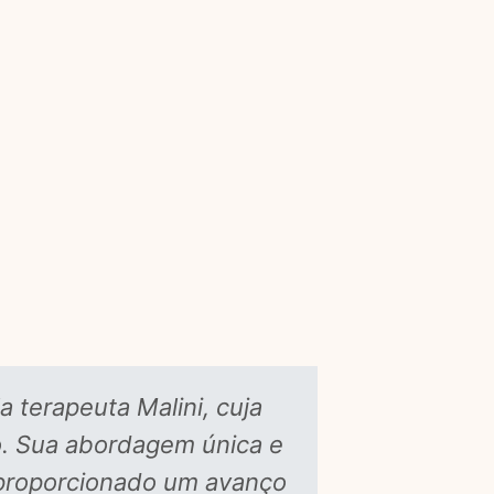
 terapeuta Malini, cuja
A Malin
o. Sua abordagem única e
outros p
 proporcionado um avanço
especial