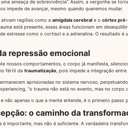
il, uma ameaça de sobrevivência”. Assim, a vergonha se tor
e nos impede de avançar, mesmo quando queremos mudar.
s ativam regiões como a
amígdala cerebral
e o
córtex pré-
rauma está presente, essas áreas funcionam em desequilíb
 de estresse como o cortisol e a adrenalina. O resultado é
da repressão emocional
te nossos comportamentos, o corpo já manifesta, silencio
o fértil da
traumatização
, pois impede a integração entr
ermanecem aprisionadas no sistema nervoso, perpetuando
Experiencing, “o trauma não está no evento, mas no corpo q
 e não apenas o que a mente entende, é o primeiro passo p
cepção: o caminho da transforma
 é importante, mas não é suficiente. A verdadeira trans