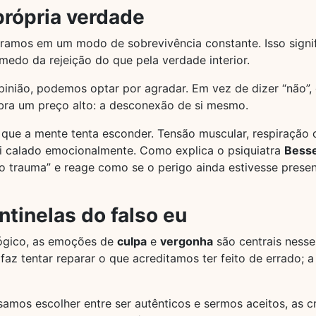
própria verdade
tramos em um modo de sobrevivência constante. Isso signi
medo da rejeição do que pela verdade interior.
pinião, podemos optar por agradar. Em vez de dizer “não”
ra um preço alto: a desconexão de si mesmo.
que a mente tenta esconder. Tensão muscular, respiração c
i calado emocionalmente. Como explica o psiquiatra
Besse
 trauma” e reage como se o perigo ainda estivesse prese
ntinelas do falso eu
lógico, as emoções de
culpa
e
vergonha
são centrais ness
az tentar reparar o que acreditamos ter feito de errado; a
isamos escolher entre ser autênticos e sermos aceitos, as 