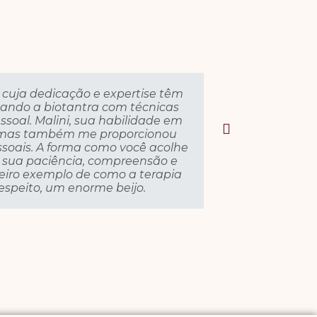
 cuja dedicação e expertise têm
A Malini é
ando a biotantra com técnicas
nítida a di
soal. Malini, sua habilidade em
fui vítim
o, mas também me proporcionou
corpo respo
oais. A forma como você acolhe
outros tra
r sua paciência, compreensão e
eiro exemplo de como a terapia
speito, um enorme beijo.