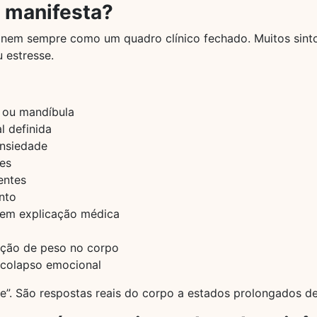
 manifesta?
e nem sempre como um quadro clínico fechado. Muitos sint
 estresse.
 ou mandíbula
l definida
ansiedade
tes
entes
nto
sem explicação médica
ção de peso no corpo
 colapso emocional
e”. São respostas reais do corpo a estados prolongados d