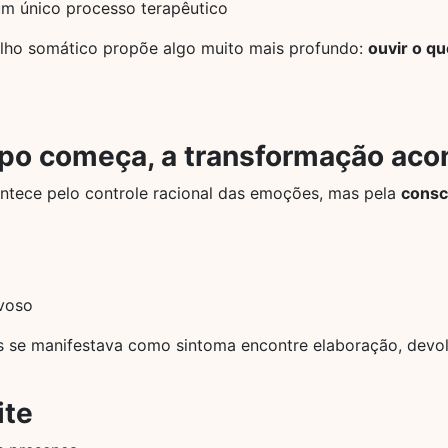
m único processo terapêutico
balho somático propõe algo muito mais profundo:
ouvir o q
po começa, a transformação aco
ntece pelo controle racional das emoções, mas pela
consc
rvoso
es se manifestava como sintoma encontre elaboração, dev
ite